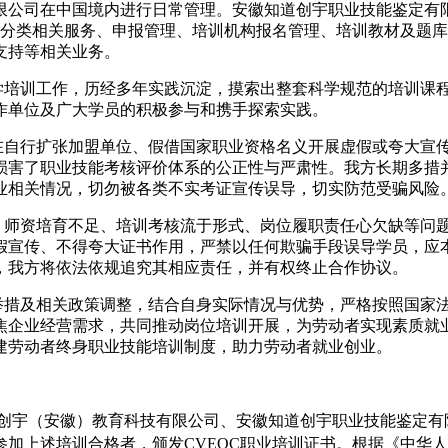
公司在中国境内进行日常管理。安徽知道创宇职业技能鉴定有限
业分类相关服务、申报管理、培训机构报名管理、培训教材及题
支持等相关业务。
培训工作，历经多年实践沉淀，摸索出整套科学规范的培训课程
作单位及广大学员的积极参与和携手探索实践。
自行扩张加盟单位、假借国家职业资格名义开展虚假或夸大宣传
损害了职业技能考核评价体系的公正性与严肃性。我方长期多措
业相关情况，切勿被各类不实考证宣传误导，切实防范受骗风险
资培育不足、培训考核流于形式、岗位履职责任心欠缺等问题。
假宣传、不得夸大证书作用，严禁以任何欺骗手段误导学员，应
，我方将依法依规追究其相应责任，并有权终止合作协议。
举措及相关政策调整，结合自身实际情况与优势，严格按照国家
焦企业经营需求，共同推动岗位培训开展，为劳动者实现素质就
建劳动者
终身
职业技能培训制度，助力劳动者
就业创业
。
道创宇（安徽）教育科技有限公司、安徽知道创宇职业技能鉴定
加上述培训合格者，颁发CVEQC职业培训证书。根据《中华