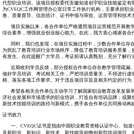
代型职业培训。该项目授权委托安徽知道创宇职业技能鉴定有限
为CVEQC工作网管理办公室日常工作执行机构，主要承担职
卷、质量督导、信息统计、证书申报与审批、运营管理和技术
项目实施以来，各合作单位严格遵照项目运营规范开展教学
综合素养，增强就业创业核心能力。在此，我方衷心感谢各合
同时，我们也发现，在项目实施过程中，少数合作单位存在
为扰乱了教育培训行业市场秩序，降低了教育培训服务质量，
有发生。在此提醒广大学员，考证前请认真甄别，充分了解行
近期收到学员反馈，部分授权合作单位存在教学管理疏漏、师
做好学员培训、考试相关工作，严把培训质量关，不得进行虚
精、落实各项工作要求。对于违反项目宗旨及相关约定的行为
希望各相关合作单位主动学习了解国家职业教育改革发展
济社会发展和市场需求的职业培训，
打造自有
培训品牌；或聚
新技术技能培训的路径与新模式，携手各合作单位共同推动构
证书效力
一、CVEQC证书是指由中国职业教育资格认证中心、知
及新职业、新知识、新技术、新技能等前瞻创新型培训项目。参