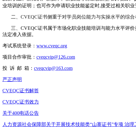
业培训的
证明；也可作为申请职业技能鉴定时,接受过相关职业
二、
CVEQC证书侧重于对学员岗位能力与实操水平的综
三、CVEQC证书属于市场化职业技能培训与能力水平评
法定准入依据。
考试系统登录：
www.cveqc.org
项目合作审批：
cveqcvip@126.com
投 诉 邮 箱：
cveqcvip@163.com
严正声明
CVEQC证书解答
CVEQC证书效力
关于400电话公告
人力资源社会保障部关于开展技术技能类“山寨证书”专项 治理