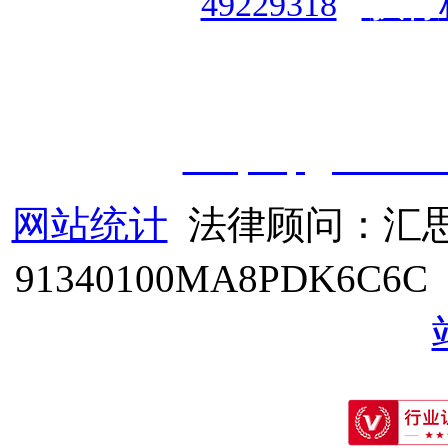
49229318
|
执行
授权运营：
知道创宇（安徽
职业技能鉴定有限
公
司
|
技
cveqcvip@163.co
网站统计
法律顾问：汇思
91340100MA8PDK6C6