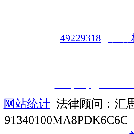
授权合作单位
：
中国专业人
资格认证中心
|
商标注册号
49229318
|
执行
授权运营：
知道创宇（安徽
职业技能鉴定有限
公
司
|
技
cveqcvip@163.co
网站统计
法律顾问：汇思
91340100MA8PDK6C6