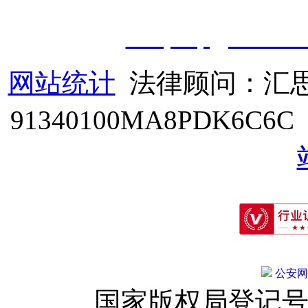
职业技能鉴定有限
公
司
|
技
cveqcvip@163.co
网站统计
法律顾问：汇思
91340100MA8PDK6C6
公安网备:
国家版权局登记号：登字