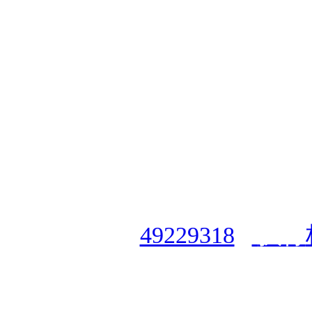
授权合作单位
：
中国专业人
资格认证中心
|
商标注册号
49229318
|
执行
授权运营：
知道创宇（安徽
职业技能鉴定有限
公
司
|
技