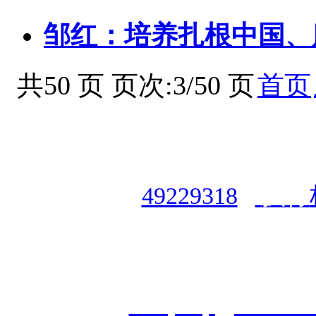
邹红：培养扎根中国、
共50 页 页次:3/50 页
首页
授权合作单位
：
中国专业人
资格认证中心
|
商标注册号
49229318
|
执行
授权运营：
知道创宇（安徽
职业技能鉴定有限
公
司
|
技
cveqcvip@163.co