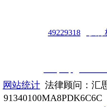
授权合作单位
：
中国专业人
资格认证中心
|
商标注册号
49229318
|
执行
授权运营：
知道创宇（安徽
职业技能鉴定有限
公
司
|
技
cveqcvip@163.co
网站统计
法律顾问：汇思
91340100MA8PDK6C6